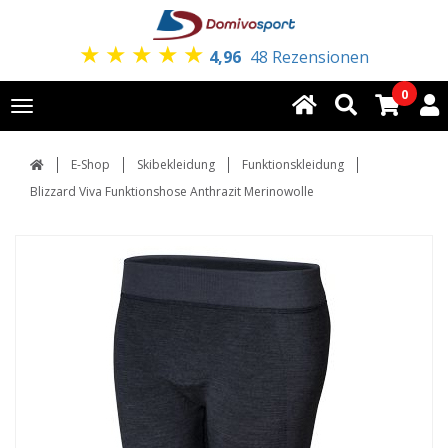
★
★
★
★
★
4,96
48 Rezensionen
0
Toggle
navigation
E-Shop
Skibekleidung
Funktionskleidung
Blizzard Viva Funktionshose Anthrazit Merinowolle