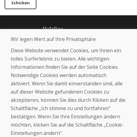
Schicken
Helpline
+421 919 282 306
Wir legen Wert auf Ihre Privatsphäre
info@domivosport.at
Diese Website verwendet Cookies, um Ihnen ein
tolles Surferlebnis zu bieten. Alle wichtigen
Über uns
Informationen finden Sie auf der Seite Cookies.
Blog
Notwendige Cookies werden automatisch
Über uns
Geschäft
aktiviert. Wenn Sie damit einverstanden sind, alle
Kontakt
auf dieser Website gefundenen Cookies zu
akzeptieren, können Sie dies durch Klicken auf die
Kaufen
Schaltfläche „Ich stimme zu und fortfahren“
E-Shop
bestätigen. Wenn Sie Ihre Einstellungen ändern
Geschäftsbedingungen
möchten, klicken Sie auf die Schaltfläche „Cookie-
Transport
Zahlung
Einstellungen ändern“.
Beschwerde