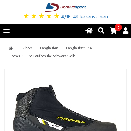
★
★
★
★
★
4,96
48 Rezensionen
0
Toggle
navigation
E-Shop
Langlaufen
Langlaufschuhe
Fischer XC Pro Laufschuhe Schwarz/Gelb