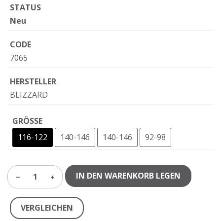
STATUS
Neu
CODE
7065
HERSTELLER
BLIZZARD
GRÖSSE
116-122
140-146
140-146
92-98
IN DEN WARENKORB LEGEN
1
VERGLEICHEN