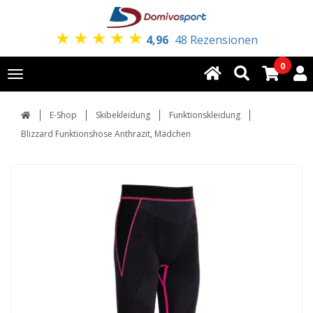
★
★
★
★
★
4,96
48 Rezensionen
0
Toggle
navigation
E-Shop
Skibekleidung
Funktionskleidung
Blizzard Funktionshose Anthrazit, Mädchen