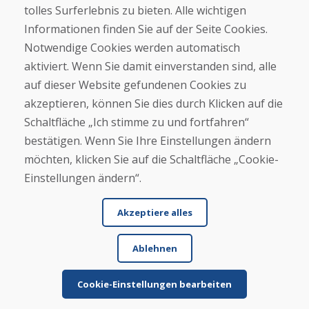
tolles Surferlebnis zu bieten. Alle wichtigen
Informationen finden Sie auf der Seite Cookies.
Kaufen
Notwendige Cookies werden automatisch
E-Shop
Geschäftsbedingungen
aktiviert. Wenn Sie damit einverstanden sind, alle
Transport
auf dieser Website gefundenen Cookies zu
Zahlung
akzeptieren, können Sie dies durch Klicken auf die
Beschwerde
Rückgabe und Umtausch von Waren
Schaltfläche „Ich stimme zu und fortfahren“
Schutz personenbezogener Daten
bestätigen. Wenn Sie Ihre Einstellungen ändern
Cookies
möchten, klicken Sie auf die Schaltfläche „Cookie-
Einstellungen ändern“.
Akzeptiere alles
Ablehnen
© DOMIVOSPORT 2026, Alle Rechte vorbehalten
DUFEKSOFT
-
Website-Erstellung
,
Erstellung von E-Shops
Cookie-Einstellungen bearbeiten