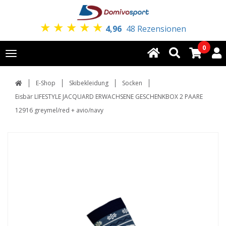
★
★
★
★
★
4,96
48 Rezensionen
0
Toggle
navigation
E-Shop
Skibekleidung
Socken
Eisbär LIFESTYLE JACQUARD ERWACHSENE GESCHENKBOX 2 PAARE
12916 greymel/red + avio/navy