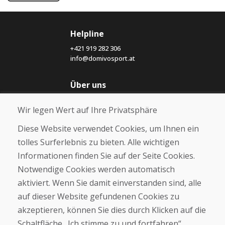
Helpline
+421 919 282 306
info@domivosport.at
Über uns
Blog
Wir legen Wert auf Ihre Privatsphäre
Über uns
Geschäft
Diese Website verwendet Cookies, um Ihnen ein
Kontakt
tolles Surferlebnis zu bieten. Alle wichtigen
Informationen finden Sie auf der Seite Cookies.
Kaufen
Notwendige Cookies werden automatisch
E-Shop
Geschäftsbedingungen
aktiviert. Wenn Sie damit einverstanden sind, alle
Transport
auf dieser Website gefundenen Cookies zu
Zahlung
akzeptieren, können Sie dies durch Klicken auf die
Beschwerde
Rückgabe und Umtausch von Waren
Schaltfläche „Ich stimme zu und fortfahren“