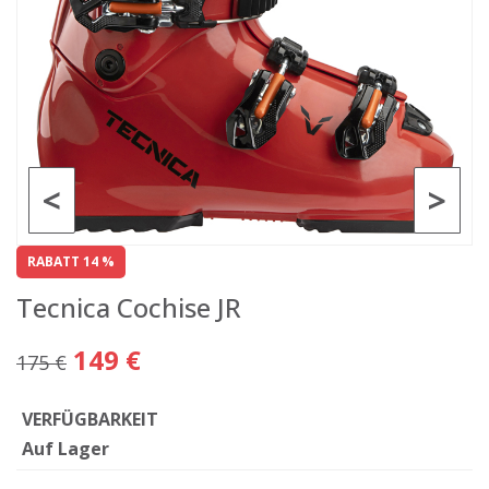
<
>
RABATT 14 %
Tecnica Cochise JR
149 €
175 €
VERFÜGBARKEIT
Auf Lager