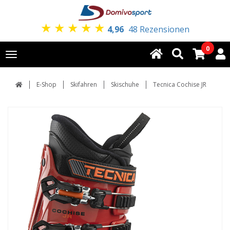
★
★
★
★
★
4,96
48 Rezensionen
0
Toggle
navigation
E-Shop
Skifahren
Skischuhe
Tecnica Cochise JR