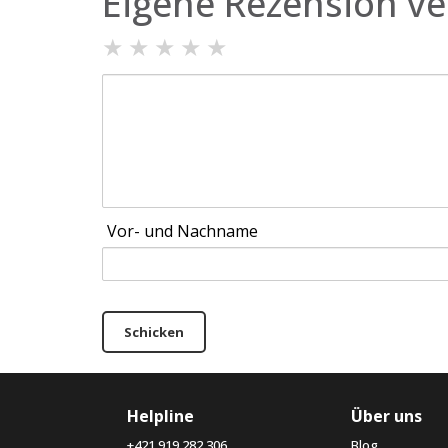
Eigene Rezension ve
★
★
★
★
★
Vor- und Nachname
Schicken
Helpline
Über uns
+421 919 282 306
Blog