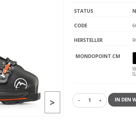
STATUS
N
CODE
6
HERSTELLER
R
MONDOPOINT CM
W
I
>
IN DEN 
1