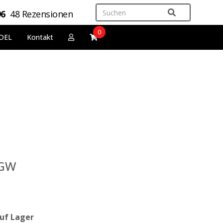
96
48 Rezensionen
0
DEL
Kontakt
 GW
uf Lager