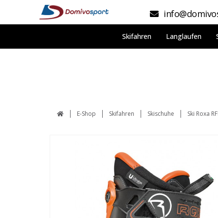
info@domivos
Skifahren
Langlaufen
E-Shop
Skifahren
Skischuhe
Ski Roxa RF