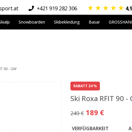
★
★
★
★
★
port.at
+421 919 282 306
4,
Skialp
Snowboarden
Skibekleidung
Basar
GROSSHAN
IT 90 - GW
RABATT 24 %
Ski Roxa RFIT 90 -
189 €
249 €
VERFÜGBARKEIT
A