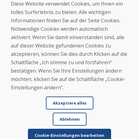
Diese Website verwendet Cookies, um Ihnen ein
Kontakt
tolles Surferlebnis zu bieten. Alle wichtigen
Informationen finden Sie auf der Seite Cookies.
Kaufen
Notwendige Cookies werden automatisch
E-Shop
Geschäftsbedingungen
aktiviert. Wenn Sie damit einverstanden sind, alle
Transport
auf dieser Website gefundenen Cookies zu
Zahlung
akzeptieren, können Sie dies durch Klicken auf die
Beschwerde
Rückgabe und Umtausch von Waren
Schaltfläche „Ich stimme zu und fortfahren“
Schutz personenbezogener Daten
bestätigen. Wenn Sie Ihre Einstellungen ändern
Cookies
möchten, klicken Sie auf die Schaltfläche „Cookie-
Einstellungen ändern“.
Akzeptiere alles
Ablehnen
© DOMIVOSPORT 2026, Alle Rechte vorbehalten
DUFEKSOFT
-
Website-Erstellung
,
Erstellung von E-Shops
Cookie-Einstellungen bearbeiten