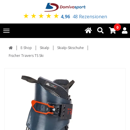
★
★
★
★
★
4,96
48 Rezensionen
0
Toggle
navigation
E-Shop
Skialp
Skialp-Skischuhe
Fischer Travers TS Ski