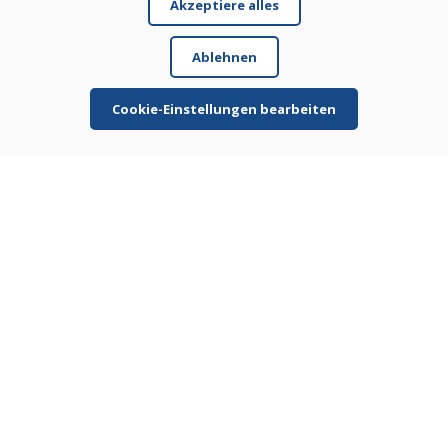
Akzeptiere alles
Geschäft
Kontakt
Ablehnen
Kaufen
Cookie-Einstellungen bearbeiten
E-Shop
Geschäftsbedingungen
Transport
Zahlung
Beschwerde
Rückgabe und Umtausch von Waren
Schutz personenbezogener Daten
Cookies
© DOMIVOSPORT 2026, Alle Rechte vorbehalten