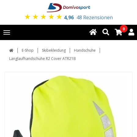
★
★
★
★
★
4,96
48 Rezensionen
0
Toggle
navigation
E-Shop
Skibekleidung
Handschuhe
Langlaufhandschuhe R2 Cover ATR21B