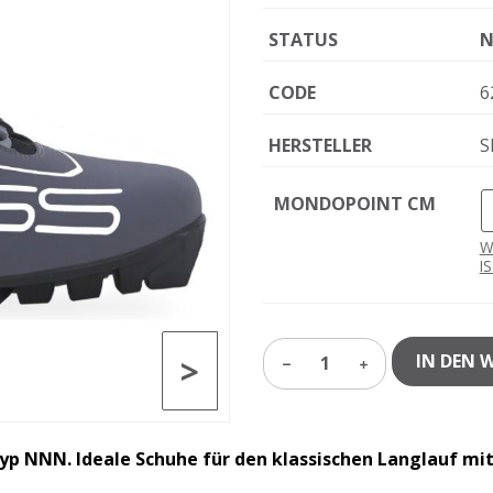
STATUS
N
CODE
6
HERSTELLER
S
MONDOPOINT CM
W
I
>
IN DEN 
1
yp NNN. Ideale Schuhe für den klassischen Langlauf mi