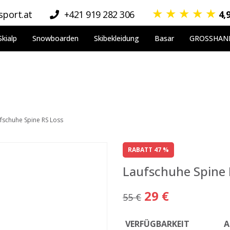
★
★
★
★
★
port.at
+421 919 282 306
4,
Skialp
Snowboarden
Skibekleidung
Basar
GROSSHAN
fschuhe Spine RS Loss
RABATT 47 %
Laufschuhe Spine 
29 €
55 €
VERFÜGBARKEIT
A