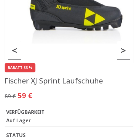
<
>
RABATT 33 %
Fischer XJ Sprint Laufschuhe
59 €
89 €
VERFÜGBARKEIT
Auf Lager
STATUS