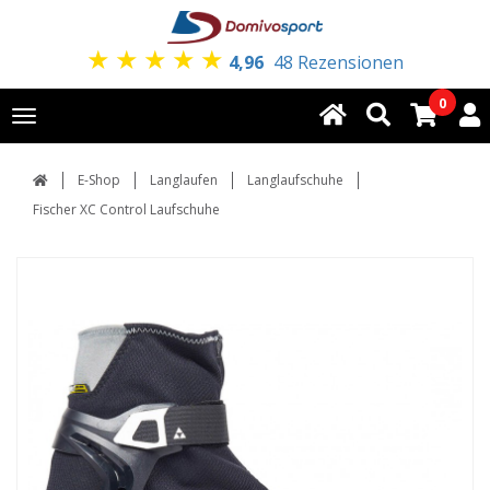
★
★
★
★
★
4,96
48 Rezensionen
0
Toggle
navigation
E-Shop
Langlaufen
Langlaufschuhe
Fischer XC Control Laufschuhe