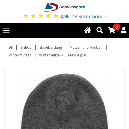
★
★
★
★
★
4,96
48 Rezensionen
0
Toggle
navigation
E-Shop
Skibekleidung
Mützen und Hauben
Wintermützen
Wintermütze 4F CAM064 grau