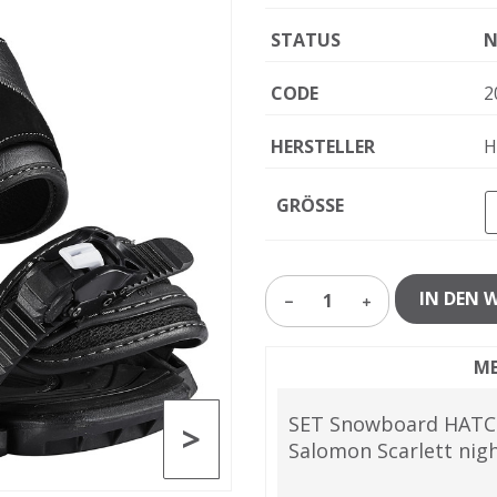
STATUS
N
CODE
2
HERSTELLER
H
GRÖSSE
IN DEN 
1
ME
SET Snowboard HATCH
>
Salomon Scarlett nig