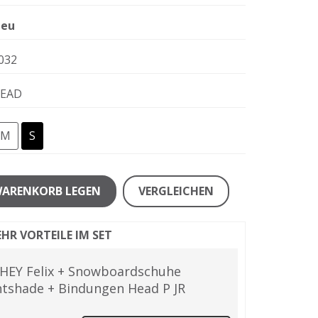
eu
032
EAD
M
S
WARENKORB LEGEN
VERGLEICHEN
HR VORTEILE IM SET
EY Felix + Snowboardschuhe
htshade + Bindungen Head P JR