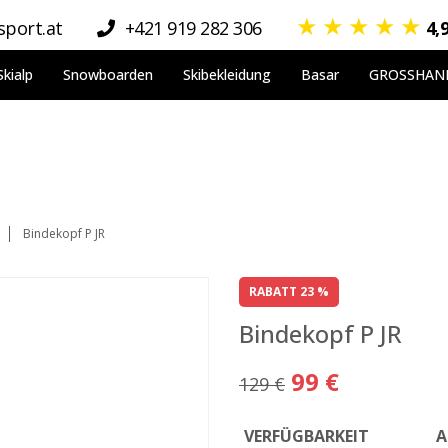
★
★
★
★
★
port.at
+421 919 282 306
4,
Skialp
Snowboarden
Skibekleidung
Basar
GROSSHAN
Bindekopf P JR
RABATT 23 %
Bindekopf P JR
99 €
129 €
VERFÜGBARKEIT
A