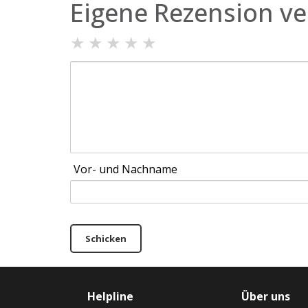
Eigene Rezension ve
★
★
★
★
★
Vor- und Nachname
Schicken
Helpline
Über uns