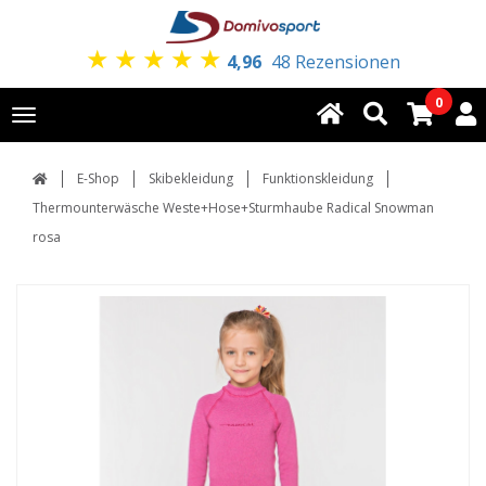
★
★
★
★
★
4,96
48 Rezensionen
0
Toggle
navigation
E-Shop
Skibekleidung
Funktionskleidung
Thermounterwäsche Weste+Hose+Sturmhaube Radical Snowman
rosa