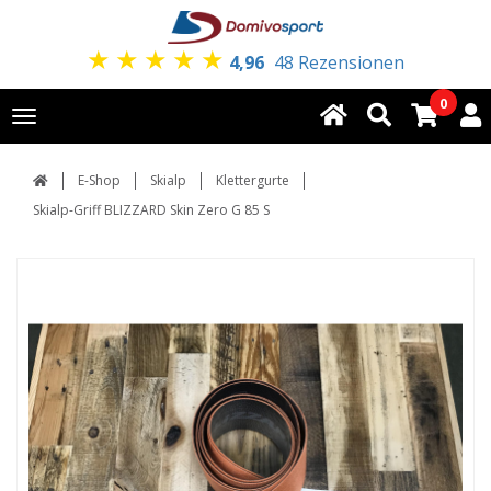
★
★
★
★
★
4,96
48 Rezensionen
0
Toggle
navigation
E-Shop
Skialp
Klettergurte
Skialp-Griff BLIZZARD Skin Zero G 85 S