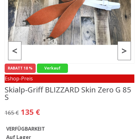
<
>
RABATT 18 %
Verkauf
Eshop-Preis
Skialp-Griff BLIZZARD Skin Zero G 85
S
135 €
165 €
VERFÜGBARKEIT
Auf Lager