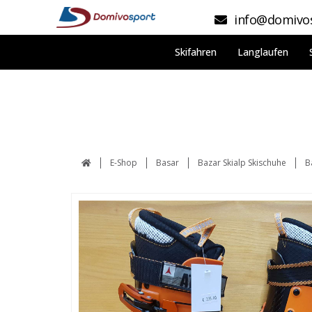
info@domivos
Skifahren
Langlaufen
E-Shop
Basar
Bazar Skialp Skischuhe
B