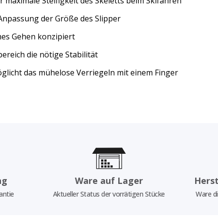
 maximale Steifigkeit des Skeletts beim Skifahren
e Anpassung der Größe des Slipper
mes Gehen konzipiert
reich die nötige Stabilität
öglicht das mühelose Verriegeln mit einem Finger
ng
Ware auf Lager
Herst
antie
Aktueller Status der vorrätigen Stücke
Ware di