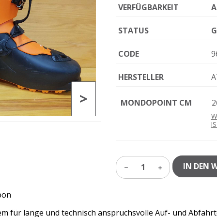
VERFÜGBARKEIT
A
STATUS
G
CODE
9
HERSTELLER
A
>
MONDOPOINT CM
2
W
I
IN DEN 
1
bon
em für lange und technisch anspruchsvolle Auf- und Abfahr