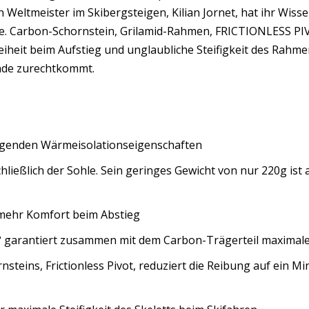
Weltmeister im Skibergsteigen, Kilian Jornet, hat ihr Wiss
ollte. Carbon-Schornstein, Grilamid-Rahmen, FRICTIONLESS
t beim Aufstieg und unglaubliche Steifigkeit des Rahmens 
ände zurechtkommt.
genden Wärmeisolationseigenschaften
schließlich der Sohle. Sein geringes Gewicht von nur 220g is
mehr Komfort beim Abstieg
5° garantiert zusammen mit dem Carbon-Trägerteil maxima
steins, Frictionless Pivot, reduziert die Reibung auf ein 