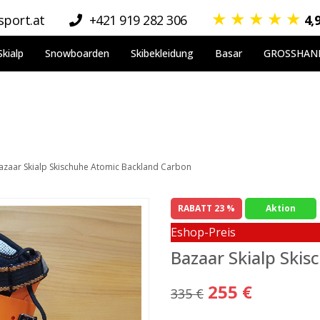
★
★
★
★
★
port.at
+421 919 282 306
4,
Skialp
Snowboarden
Skibekleidung
Basar
GROSSHAN
azaar Skialp Skischuhe Atomic Backland Carbon
RABATT 23 %
Aktion
Eshop-Preis
Bazaar Skialp Ski
255 €
335 €