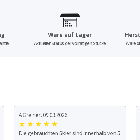
ng
Ware auf Lager
Herst
antie
Aktueller Status der vorrätigen Stücke
Ware di
A.Greiner, 09.03.2026
★
★
★
★
★
Die gebrauchten Skier sind innerhalb von 5