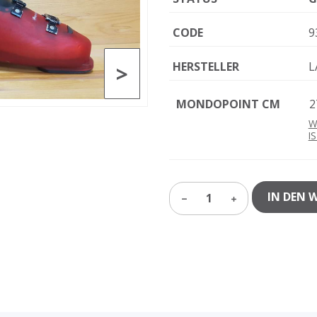
CODE
9
HERSTELLER
L
>
MONDOPOINT CM
2
W
I
IN DEN 
1