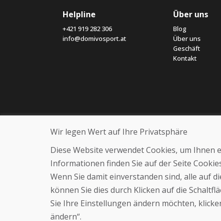
Helpline
Über uns
+421 919 282 306
Blog
info@domivosport.at
Über uns
Geschäft
Kontakt
Wir legen Wert auf Ihre Privatsphäre
Diese Website verwendet Cookies, um Ihnen ein
Informationen finden Sie auf der Seite Cooki
Wenn Sie damit einverstanden sind, alle auf 
können Sie dies durch Klicken auf die Schaltf
Sie Ihre Einstellungen ändern möchten, klicken
ändern“.