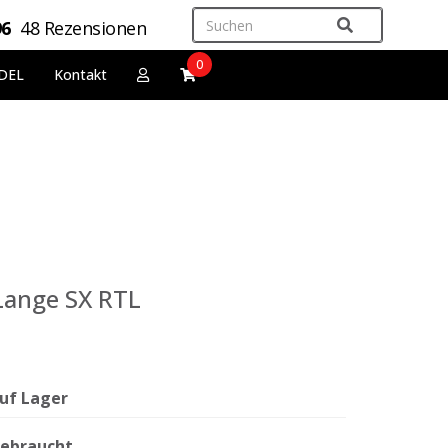
96
48 Rezensionen
0
DEL
Kontakt
Lange SX RTL
uf Lager
ebraucht