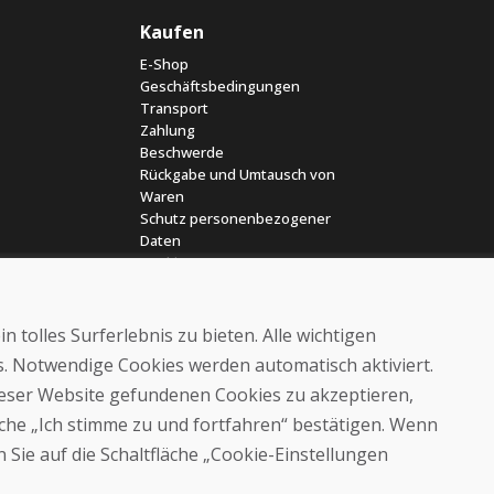
Kaufen
E-Shop
Geschäftsbedingungen
Transport
Zahlung
Beschwerde
Rückgabe und Umtausch von
Waren
Schutz personenbezogener
Daten
Cookies
 tolles Surferlebnis zu bieten. Alle wichtigen
es. Notwendige Cookies werden automatisch aktiviert.
dieser Website gefundenen Cookies zu akzeptieren,
läche „Ich stimme zu und fortfahren“ bestätigen. Wenn
© DOMIVOSPORT 2026, Alle Rechte vorbehalten
 Sie auf die Schaltfläche „Cookie-Einstellungen
DUFEKSOFT
-
Website-Erstellung
,
Erstellung von E-Shops