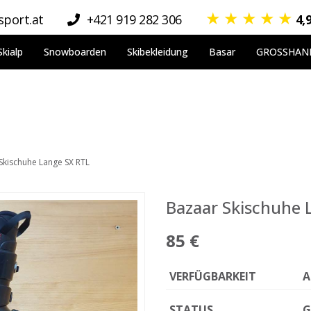
★
★
★
★
★
port.at
+421 919 282 306
4,
Skialp
Snowboarden
Skibekleidung
Basar
GROSSHAN
Skischuhe Lange SX RTL
Bazaar Skischuhe 
85 €
VERFÜGBARKEIT
A
STATUS
G