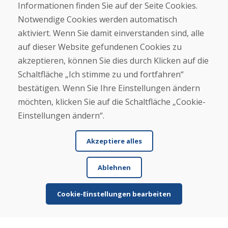
Informationen finden Sie auf der Seite Cookies.
Helpline
Notwendige Cookies werden automatisch
+421 919 282 306
aktiviert. Wenn Sie damit einverstanden sind, alle
info@domivosport.at
auf dieser Website gefundenen Cookies zu
akzeptieren, können Sie dies durch Klicken auf die
Über uns
Schaltfläche „Ich stimme zu und fortfahren“
Blog
bestätigen. Wenn Sie Ihre Einstellungen ändern
Über uns
Geschäft
möchten, klicken Sie auf die Schaltfläche „Cookie-
Kontakt
Einstellungen ändern“.
Kaufen
Akzeptiere alles
E-Shop
Geschäftsbedingungen
Ablehnen
Transport
Zahlung
Beschwerde
Cookie-Einstellungen bearbeiten
Rückgabe und Umtausch von Waren
Schutz personenbezogener Daten
Cookies