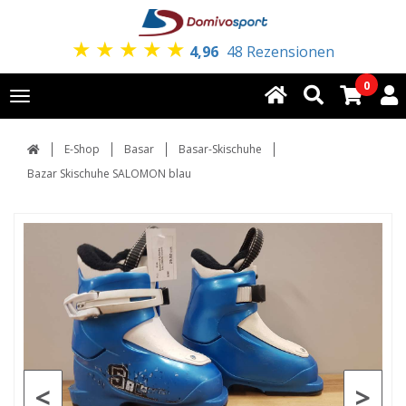
★
★
★
★
★
4,96
48 Rezensionen
0
Toggle
navigation
E-Shop
Basar
Basar-Skischuhe
Bazar Skischuhe SALOMON blau
<
>