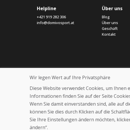
Helpline
Über uns
+421 919 282 306
Blog
info@domivosport.at
Über uns
Geschäft
Kontakt
Wir legen Wert auf Ihre Privatsphäre
Diese Website verwendet Cookies, um Ihnen ein
Informationen finden Sie auf der Seite Cooki
Wenn Sie damit einverstanden sind, alle auf 
können Sie dies durch Klicken auf die Schaltf
Sie Ihre Einstellungen ändern möchten, klicken
ändern“.