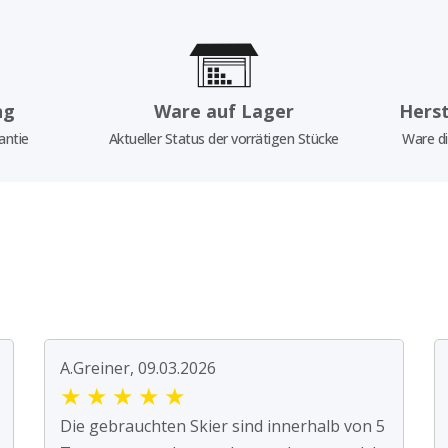
ng
Ware auf Lager
Herst
antie
Aktueller Status der vorrätigen Stücke
Ware di
A.Greiner, 09.03.2026
★
★
★
★
★
Die gebrauchten Skier sind innerhalb von 5