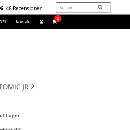
96
48 Rezensionen
0
DEL
Kontakt
TOMIC JR 2
uf Lager
ebraucht