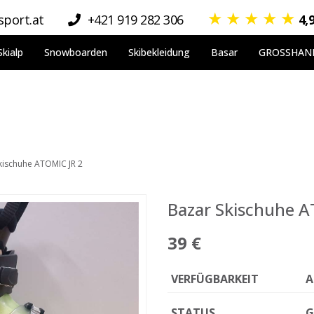
★
★
★
★
★
port.at
+421 919 282 306
4,
Skialp
Snowboarden
Skibekleidung
Basar
GROSSHAN
kischuhe ATOMIC JR 2
Bazar Skischuhe A
39 €
VERFÜGBARKEIT
A
STATUS
G