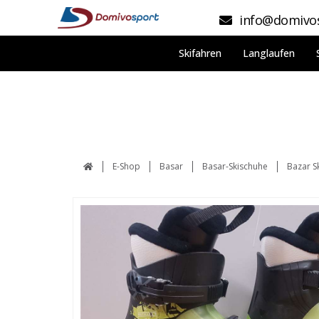
info@domivos
Skifahren
Langlaufen
E-Shop
Basar
Basar-Skischuhe
Bazar S