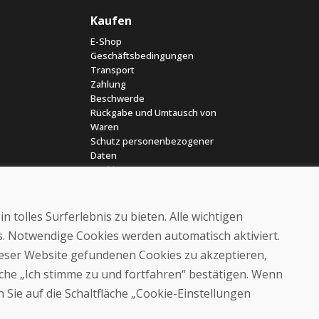
Kaufen
E-Shop
Geschäftsbedingungen
Transport
Zahlung
Beschwerde
Rückgabe und Umtausch von
Waren
Schutz personenbezogener
Daten
Cookies
 tolles Surferlebnis zu bieten. Alle wichtigen
es. Notwendige Cookies werden automatisch aktiviert.
dieser Website gefundenen Cookies zu akzeptieren,
läche „Ich stimme zu und fortfahren“ bestätigen. Wenn
© DOMIVOSPORT 2026, Alle Rechte vorbehalten
 Sie auf die Schaltfläche „Cookie-Einstellungen
DUFEKSOFT
-
Website-Erstellung
,
Erstellung von E-Shops