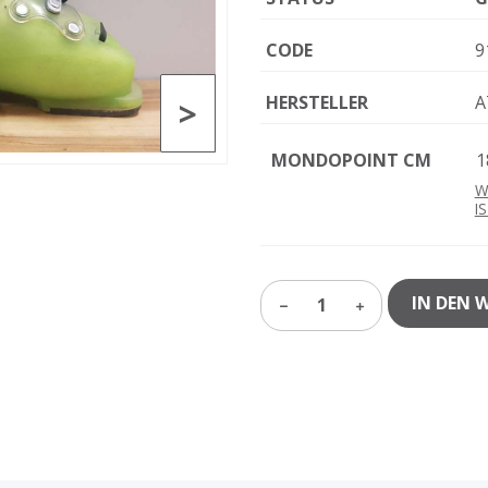
CODE
9
HERSTELLER
A
>
MONDOPOINT CM
1
W
I
IN DEN 
1