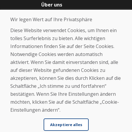
Über uns
Blog
Wir legen Wert auf Ihre Privatsphäre
Über uns
Geschäft
Diese Website verwendet Cookies, um Ihnen ein
Kontakt
tolles Surferlebnis zu bieten. Alle wichtigen
Informationen finden Sie auf der Seite Cookies.
Kaufen
Notwendige Cookies werden automatisch
E-Shop
Geschäftsbedingungen
aktiviert. Wenn Sie damit einverstanden sind, alle
Transport
auf dieser Website gefundenen Cookies zu
Zahlung
akzeptieren, können Sie dies durch Klicken auf die
Beschwerde
Rückgabe und Umtausch von Waren
Schaltfläche „Ich stimme zu und fortfahren“
Schutz personenbezogener Daten
bestätigen. Wenn Sie Ihre Einstellungen ändern
Cookies
möchten, klicken Sie auf die Schaltfläche „Cookie-
Einstellungen ändern“.
Akzeptiere alles