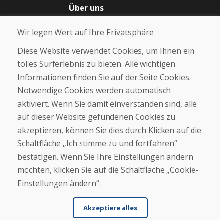
Über uns
Blog
Wir legen Wert auf Ihre Privatsphäre
Über uns
Geschäft
Diese Website verwendet Cookies, um Ihnen ein
Kontakt
tolles Surferlebnis zu bieten. Alle wichtigen
Informationen finden Sie auf der Seite Cookies.
Kaufen
Notwendige Cookies werden automatisch
E-Shop
Geschäftsbedingungen
aktiviert. Wenn Sie damit einverstanden sind, alle
Transport
auf dieser Website gefundenen Cookies zu
Zahlung
akzeptieren, können Sie dies durch Klicken auf die
Beschwerde
Rückgabe und Umtausch von Waren
Schaltfläche „Ich stimme zu und fortfahren“
Schutz personenbezogener Daten
bestätigen. Wenn Sie Ihre Einstellungen ändern
Cookies
möchten, klicken Sie auf die Schaltfläche „Cookie-
Einstellungen ändern“.
Akzeptiere alles