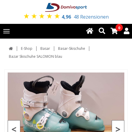
★
★
★
★
★
4,96
48 Rezensionen
0
Toggle
navigation
E-Shop
Basar
Basar-Skischuhe
Bazar Skischuhe SALOMON blau
<
>