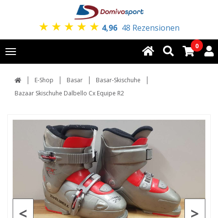
★
★
★
★
★
4,96
48 Rezensionen
0
Toggle
navigation
E-Shop
Basar
Basar-Skischuhe
Bazaar Skischuhe Dalbello Cx Equipe R2
<
>