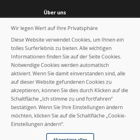
Über uns
Blog
Wir legen Wert auf Ihre Privatsphäre
Über uns
Geschäft
Diese Website verwendet Cookies, um Ihnen ein
Kontakt
tolles Surferlebnis zu bieten. Alle wichtigen
Informationen finden Sie auf der Seite Cookies.
Kaufen
Notwendige Cookies werden automatisch
E-Shop
Geschäftsbedingungen
aktiviert. Wenn Sie damit einverstanden sind, alle
Transport
auf dieser Website gefundenen Cookies zu
Zahlung
akzeptieren, können Sie dies durch Klicken auf die
Beschwerde
Rückgabe und Umtausch von Waren
Schaltfläche „Ich stimme zu und fortfahren“
Schutz personenbezogener Daten
bestätigen. Wenn Sie Ihre Einstellungen ändern
Cookies
möchten, klicken Sie auf die Schaltfläche „Cookie-
Einstellungen ändern“.
Akzeptiere alles