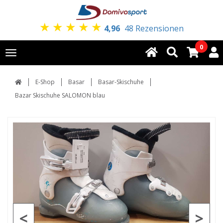
★
★
★
★
★
4,96
48 Rezensionen
0
Toggle
navigation
E-Shop
Basar
Basar-Skischuhe
Bazar Skischuhe SALOMON blau
<
>