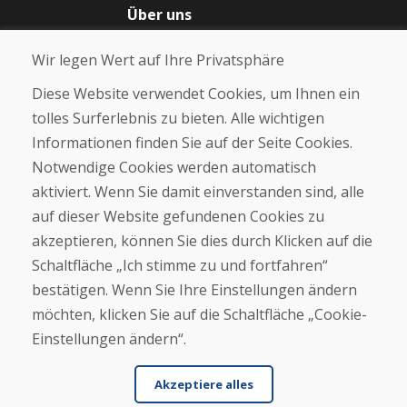
Über uns
Blog
Wir legen Wert auf Ihre Privatsphäre
Über uns
Geschäft
Diese Website verwendet Cookies, um Ihnen ein
Kontakt
tolles Surferlebnis zu bieten. Alle wichtigen
Informationen finden Sie auf der Seite Cookies.
Kaufen
Notwendige Cookies werden automatisch
E-Shop
Geschäftsbedingungen
aktiviert. Wenn Sie damit einverstanden sind, alle
Transport
auf dieser Website gefundenen Cookies zu
Zahlung
akzeptieren, können Sie dies durch Klicken auf die
Beschwerde
Rückgabe und Umtausch von Waren
Schaltfläche „Ich stimme zu und fortfahren“
Schutz personenbezogener Daten
bestätigen. Wenn Sie Ihre Einstellungen ändern
Cookies
möchten, klicken Sie auf die Schaltfläche „Cookie-
Einstellungen ändern“.
Akzeptiere alles