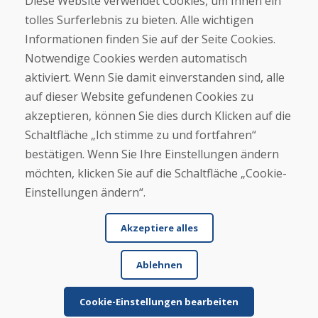
Diese Website verwendet Cookies, um Ihnen ein
Kontakt
tolles Surferlebnis zu bieten. Alle wichtigen
Informationen finden Sie auf der Seite Cookies.
Kaufen
Notwendige Cookies werden automatisch
E-Shop
Geschäftsbedingungen
aktiviert. Wenn Sie damit einverstanden sind, alle
Transport
auf dieser Website gefundenen Cookies zu
Zahlung
akzeptieren, können Sie dies durch Klicken auf die
Beschwerde
Rückgabe und Umtausch von Waren
Schaltfläche „Ich stimme zu und fortfahren“
Schutz personenbezogener Daten
bestätigen. Wenn Sie Ihre Einstellungen ändern
Cookies
möchten, klicken Sie auf die Schaltfläche „Cookie-
Einstellungen ändern“.
Akzeptiere alles
Ablehnen
© DOMIVOSPORT 2026, Alle Rechte vorbehalten
DUFEKSOFT
-
Website-Erstellung
,
Erstellung von E-Shops
Cookie-Einstellungen bearbeiten