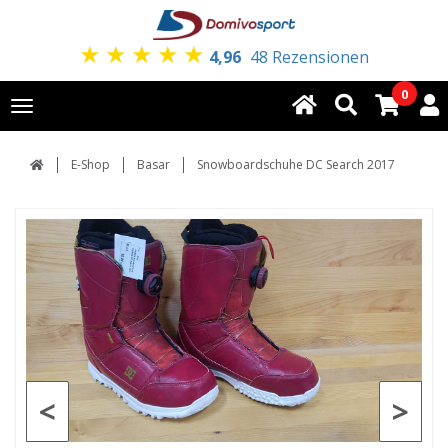
★
★
★
★
★
4,96
48 Rezensionen
0
Toggle
navigation
E-Shop
Basar
Snowboardschuhe DC Search 2017
<
>