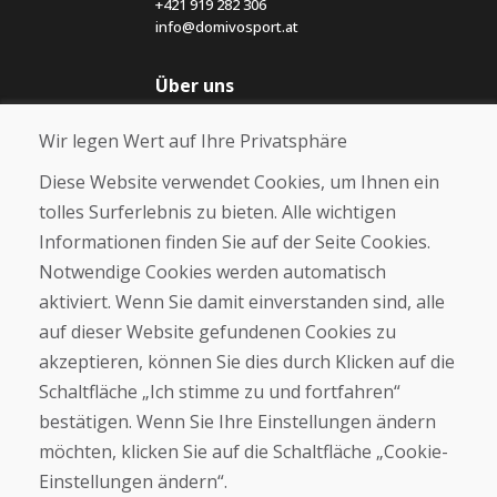
+421 919 282 306
info@domivosport.at
Über uns
Blog
Wir legen Wert auf Ihre Privatsphäre
Über uns
Geschäft
Diese Website verwendet Cookies, um Ihnen ein
Kontakt
tolles Surferlebnis zu bieten. Alle wichtigen
Informationen finden Sie auf der Seite Cookies.
Kaufen
Notwendige Cookies werden automatisch
E-Shop
Geschäftsbedingungen
aktiviert. Wenn Sie damit einverstanden sind, alle
Transport
auf dieser Website gefundenen Cookies zu
Zahlung
akzeptieren, können Sie dies durch Klicken auf die
Beschwerde
Rückgabe und Umtausch von Waren
Schaltfläche „Ich stimme zu und fortfahren“
Schutz personenbezogener Daten
bestätigen. Wenn Sie Ihre Einstellungen ändern
Cookies
möchten, klicken Sie auf die Schaltfläche „Cookie-
Einstellungen ändern“.