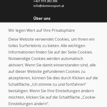
+421 919 282 306
info@domivosport.at
Über uns
Blog
Wir legen Wert auf Ihre Privatsphäre
Über uns
Geschäft
Diese Website verwendet Cookies, um Ihnen ein
Kontakt
tolles Surferlebnis zu bieten. Alle wichtigen
Informationen finden Sie auf der Seite Cookies.
Kaufen
Notwendige Cookies werden automatisch
E-Shop
Geschäftsbedingungen
aktiviert. Wenn Sie damit einverstanden sind, alle
Transport
auf dieser Website gefundenen Cookies zu
Zahlung
akzeptieren, können Sie dies durch Klicken auf die
Beschwerde
Rückgabe und Umtausch von Waren
Schaltfläche „Ich stimme zu und fortfahren“
Schutz personenbezogener Daten
bestätigen. Wenn Sie Ihre Einstellungen ändern
Cookies
möchten, klicken Sie auf die Schaltfläche „Cookie-
Einstellungen ändern“.