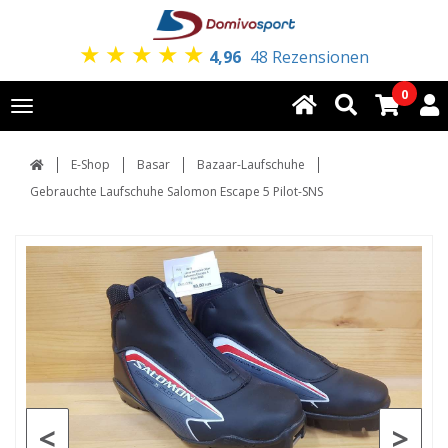
★
★
★
★
★
4,96
48 Rezensionen
0
Toggle
navigation
E-Shop
Basar
Bazaar-Laufschuhe
Gebrauchte Laufschuhe Salomon Escape 5 Pilot-SNS
<
>