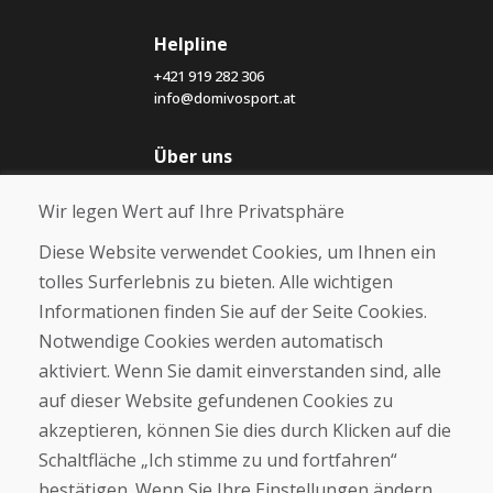
Helpline
+421 919 282 306
info@domivosport.at
Über uns
Blog
Wir legen Wert auf Ihre Privatsphäre
Über uns
Geschäft
Diese Website verwendet Cookies, um Ihnen ein
Kontakt
tolles Surferlebnis zu bieten. Alle wichtigen
Informationen finden Sie auf der Seite Cookies.
Kaufen
Notwendige Cookies werden automatisch
E-Shop
Geschäftsbedingungen
aktiviert. Wenn Sie damit einverstanden sind, alle
Transport
auf dieser Website gefundenen Cookies zu
Zahlung
akzeptieren, können Sie dies durch Klicken auf die
Beschwerde
Rückgabe und Umtausch von Waren
Schaltfläche „Ich stimme zu und fortfahren“
Schutz personenbezogener Daten
bestätigen. Wenn Sie Ihre Einstellungen ändern