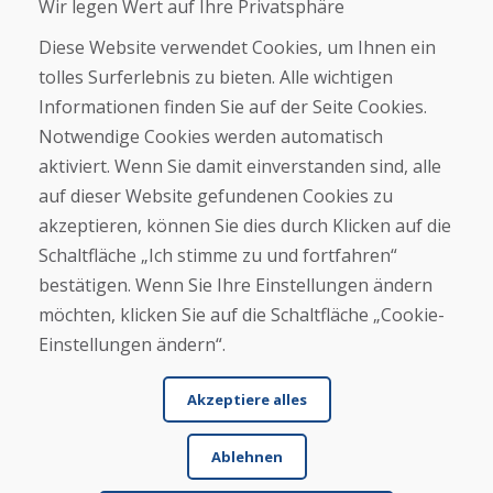
Wir legen Wert auf Ihre Privatsphäre
Schicken
Diese Website verwendet Cookies, um Ihnen ein
tolles Surferlebnis zu bieten. Alle wichtigen
Informationen finden Sie auf der Seite Cookies.
Helpline
Notwendige Cookies werden automatisch
+421 919 282 306
aktiviert. Wenn Sie damit einverstanden sind, alle
info@domivosport.at
auf dieser Website gefundenen Cookies zu
akzeptieren, können Sie dies durch Klicken auf die
Über uns
Schaltfläche „Ich stimme zu und fortfahren“
Blog
bestätigen. Wenn Sie Ihre Einstellungen ändern
Über uns
Geschäft
möchten, klicken Sie auf die Schaltfläche „Cookie-
Kontakt
Einstellungen ändern“.
Kaufen
Akzeptiere alles
E-Shop
Geschäftsbedingungen
Ablehnen
Transport
Zahlung