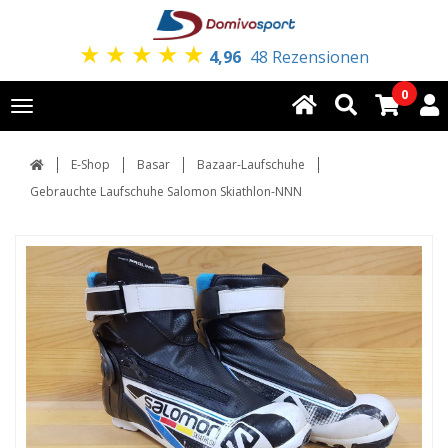
★
★
★
★
★
4,96
48 Rezensionen
0
Toggle
navigation
E-Shop
Basar
Bazaar-Laufschuhe
Gebrauchte Laufschuhe Salomon Skiathlon-NNN