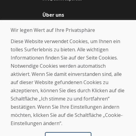
Über uns
Blog
Wir legen Wert auf Ihre Privatsphäre
Über uns
Geschäft
Diese Website verwendet Cookies, um Ihnen ein
Kontakt
tolles Surferlebnis zu bieten. Alle wichtigen
Informationen finden Sie auf der Seite Cookies.
Kaufen
Notwendige Cookies werden automatisch
E-Shop
Geschäftsbedingungen
aktiviert. Wenn Sie damit einverstanden sind, alle
Transport
auf dieser Website gefundenen Cookies zu
Zahlung
akzeptieren, können Sie dies durch Klicken auf die
Beschwerde
Rückgabe und Umtausch von Waren
Schaltfläche „Ich stimme zu und fortfahren“
Schutz personenbezogener Daten
bestätigen. Wenn Sie Ihre Einstellungen ändern
Cookies
möchten, klicken Sie auf die Schaltfläche „Cookie-
Einstellungen ändern“.