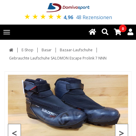
★
★
★
★
★
4,96
48 Rezensionen
0
Toggle
navigation
E-Shop
Basar
Bazaar-Laufschuhe
Gebrauchte Laufschuhe SALOMON Escape Prolink 7 NNN
<
>