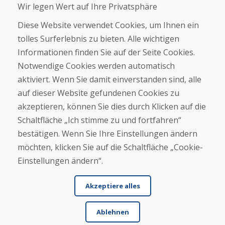
Wir legen Wert auf Ihre Privatsphäre
Über uns
Geschäft
Diese Website verwendet Cookies, um Ihnen ein
Kontakt
tolles Surferlebnis zu bieten. Alle wichtigen
Informationen finden Sie auf der Seite Cookies.
Kaufen
Notwendige Cookies werden automatisch
E-Shop
Geschäftsbedingungen
aktiviert. Wenn Sie damit einverstanden sind, alle
Transport
auf dieser Website gefundenen Cookies zu
Zahlung
akzeptieren, können Sie dies durch Klicken auf die
Beschwerde
Rückgabe und Umtausch von Waren
Schaltfläche „Ich stimme zu und fortfahren“
Schutz personenbezogener Daten
bestätigen. Wenn Sie Ihre Einstellungen ändern
Cookies
möchten, klicken Sie auf die Schaltfläche „Cookie-
Einstellungen ändern“.
Akzeptiere alles
Ablehnen
© DOMIVOSPORT 2026, Alle Rechte vorbehalten