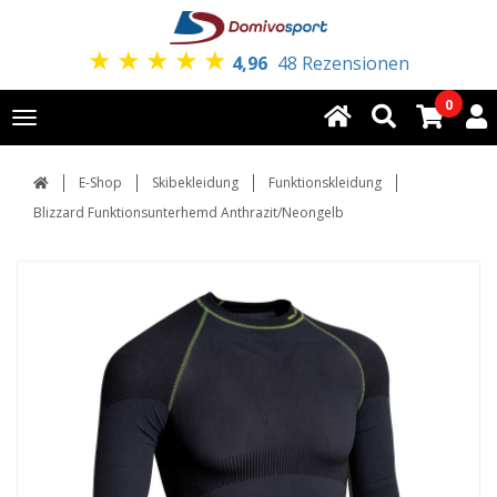
★
★
★
★
★
4,96
48 Rezensionen
0
Toggle
navigation
E-Shop
Skibekleidung
Funktionskleidung
Blizzard Funktionsunterhemd Anthrazit/Neongelb