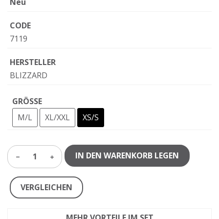
Neu
CODE
7119
HERSTELLER
BLIZZARD
GRÖSSE
M/L
XL/XXL
XS/S
IN DEN WARENKORB LEGEN
1
VERGLEICHEN
MEHR VORTEILE IM SET