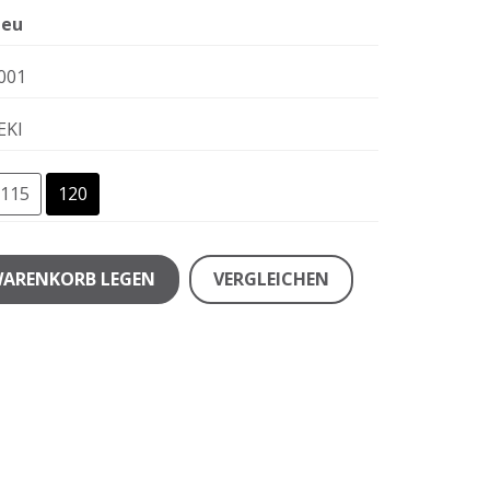
eu
001
EKI
115
120
WARENKORB LEGEN
VERGLEICHEN