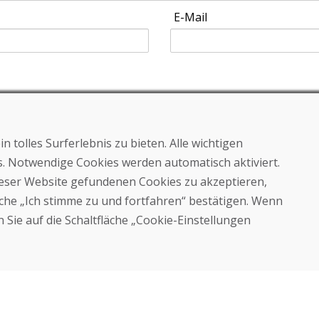
E-Mail
 tolles Surferlebnis zu bieten. Alle wichtigen
Kaufen
es. Notwendige Cookies werden automatisch aktiviert.
E-Shop
dieser Website gefundenen Cookies zu akzeptieren,
Geschäftsbedingungen
Transport
läche „Ich stimme zu und fortfahren“ bestätigen. Wenn
Zahlung
 Sie auf die Schaltfläche „Cookie-Einstellungen
Beschwerde
Rückgabe und Umtausch von
Waren
Schutz personenbezogener
Daten
Cookies