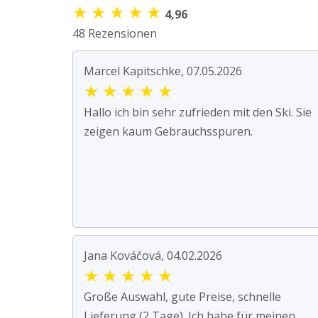
★
★
★
★
★
4,96
48 Rezensionen
Marcel Kapitschke, 07.05.2026
★
★
★
★
★
Hallo ich bin sehr zufrieden mit den Ski. Sie
zeigen kaum Gebrauchsspuren.
Jana Kováčová, 04.02.2026
★
★
★
★
★
Große Auswahl, gute Preise, schnelle
Lieferung (2 Tage). Ich habe für meinen