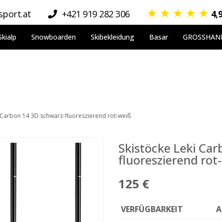
★
★
★
★
★
port.at
+421 919 282 306
4,
Skialp
Snowboarden
Skibekleidung
Basar
GROSSHAN
i Carbon 14 3D schwarz-fluoreszierend rot-weiß
Skistöcke Leki Ca
fluoreszierend rot
125 €
VERFÜGBARKEIT
A