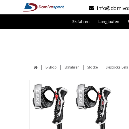
info@domivos
Skifahren
Langlaufen
E-Shop
Skifahren
Stöcke
Skistöcke Lek