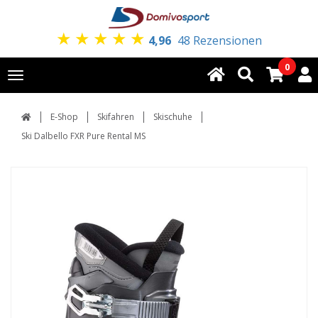
★
★
★
★
★
4,96
48 Rezensionen
0
Toggle
navigation
E-Shop
Skifahren
Skischuhe
Ski Dalbello FXR Pure Rental MS