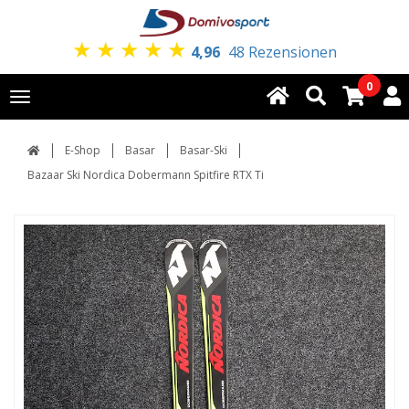
★
★
★
★
★
4,96
48 Rezensionen
0
Toggle
navigation
E-Shop
Basar
Basar-Ski
Bazaar Ski Nordica Dobermann Spitfire RTX Ti