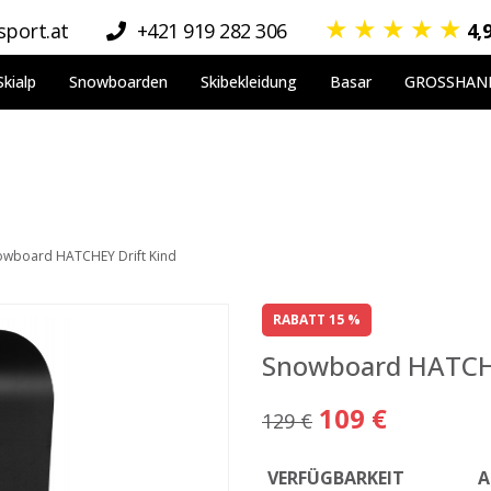
★
★
★
★
★
port.at
+421 919 282 306
4,
Skialp
Snowboarden
Skibekleidung
Basar
GROSSHAN
owboard HATCHEY Drift Kind
RABATT 15 %
Snowboard HATCHE
109 €
129 €
VERFÜGBARKEIT
A