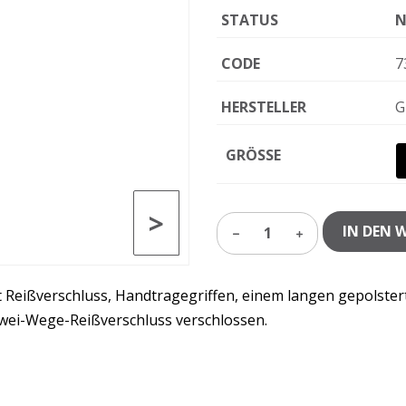
STATUS
N
CODE
7
HERSTELLER
G
GRÖSSE
>
IN DEN 
1
t Reißverschluss, Handtragegriffen, einem langen gepolste
Zwei-Wege-Reißverschluss verschlossen.