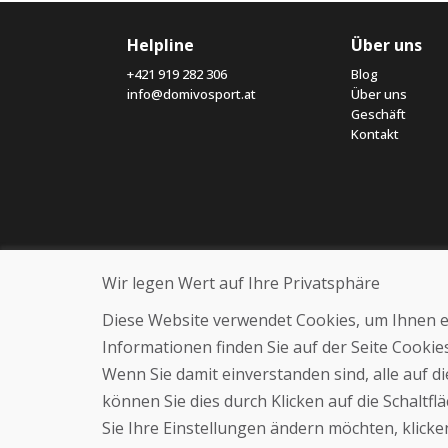
Helpline
Über uns
+421 919 282 306
Blog
info@domivosport.at
Über uns
Geschäft
Kontakt
Wir legen Wert auf Ihre Privatsphäre
Diese Website verwendet Cookies, um Ihnen ein
Informationen finden Sie auf der Seite Cooki
Wenn Sie damit einverstanden sind, alle auf 
können Sie dies durch Klicken auf die Schaltf
Sie Ihre Einstellungen ändern möchten, klicken