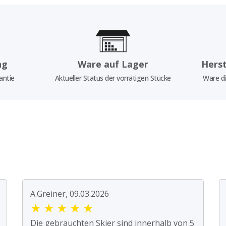
ng
Ware auf Lager
Herst
antie
Aktueller Status der vorrätigen Stücke
Ware di
A.Greiner, 09.03.2026
★
★
★
★
★
Die gebrauchten Skier sind innerhalb von 5