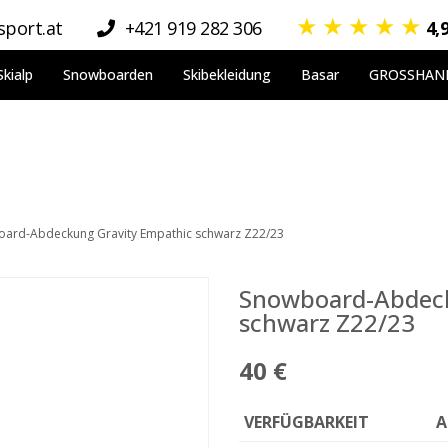
★
★
★
★
★
port.at
+421 919 282 306
4,
Skialp
Snowboarden
Skibekleidung
Basar
GROSSHAN
ard-Abdeckung Gravity Empathic schwarz Z22/23
Snowboard-Abdeck
schwarz Z22/23
40 €
VERFÜGBARKEIT
A