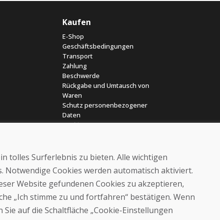
Kaufen
E-Shop
Geschäftsbedingungen
Transport
Zahlung
Beschwerde
Rückgabe und Umtausch von
Waren
Schutz personenbezogener
Daten
Cookies
 tolles Surferlebnis zu bieten. Alle wichtigen
es. Notwendige Cookies werden automatisch aktiviert.
dieser Website gefundenen Cookies zu akzeptieren,
läche „Ich stimme zu und fortfahren“ bestätigen. Wenn
© DOMIVOSPORT 2026, Alle Rechte vorbehalten
 Sie auf die Schaltfläche „Cookie-Einstellungen
DUFEKSOFT
-
Website-Erstellung
,
Erstellung von E-Shops