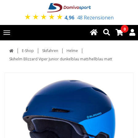
★
★
★
★
★
4,96
48 Rezensionen
0
Toggle
navigation
E-Shop
Skifahren
Helme
Skihelm Blizzard Viper Junior dunkelblau matt/hellblau matt