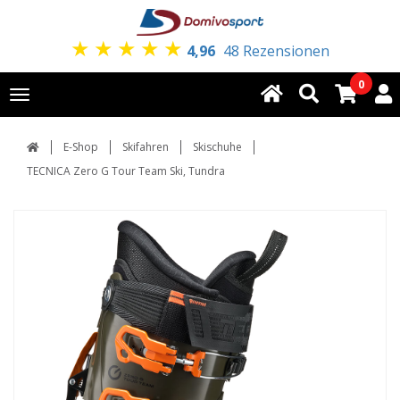
★
★
★
★
★
4,96
48 Rezensionen
0
Toggle
navigation
E-Shop
Skifahren
Skischuhe
TECNICA Zero G Tour Team Ski, Tundra