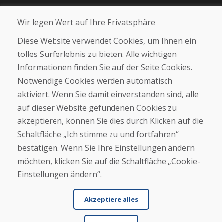
Blog
Wir legen Wert auf Ihre Privatsphäre
Über uns
Geschäft
Diese Website verwendet Cookies, um Ihnen ein
Kontakt
tolles Surferlebnis zu bieten. Alle wichtigen
Informationen finden Sie auf der Seite Cookies.
Kaufen
Notwendige Cookies werden automatisch
E-Shop
Geschäftsbedingungen
aktiviert. Wenn Sie damit einverstanden sind, alle
Transport
auf dieser Website gefundenen Cookies zu
Zahlung
akzeptieren, können Sie dies durch Klicken auf die
Beschwerde
Rückgabe und Umtausch von Waren
Schaltfläche „Ich stimme zu und fortfahren“
Schutz personenbezogener Daten
bestätigen. Wenn Sie Ihre Einstellungen ändern
Cookies
möchten, klicken Sie auf die Schaltfläche „Cookie-
Einstellungen ändern“.
Akzeptiere alles