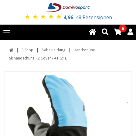
★
★
★
★
★
4,96
48 Rezensionen
0
Toggle
navigation
E-Shop
Skibekleidung
Handschuhe
Skihandschuhe R2 Cover - ATR21E