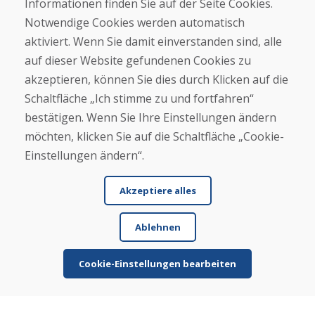
Informationen finden Sie auf der Seite Cookies.
★
★
★
★
★
Notwendige Cookies werden automatisch
Ware wurde gut verpackt und kam zeitnah, der
aktiviert. Wenn Sie damit einverstanden sind, alle
Zustand war wie beschrieben
auf dieser Website gefundenen Cookies zu
akzeptieren, können Sie dies durch Klicken auf die
Schaltfläche „Ich stimme zu und fortfahren“
bestätigen. Wenn Sie Ihre Einstellungen ändern
möchten, klicken Sie auf die Schaltfläche „Cookie-
Einstellungen ändern“.
Jürgen Reinhard , 17.12.2025
★
★
★
★
★
Akzeptiere alles
Wir haben ein paar gebrauchte Ski bestellt und
Ablehnen
innerhalb von 4 Werktagen erhalten. Sie Ski sind
ge...
Cookie-Einstellungen bearbeiten
Mehr lesen ...