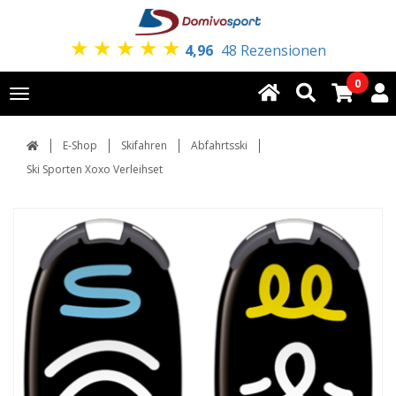
★
★
★
★
★
4,96
48 Rezensionen
0
Toggle
navigation
E-Shop
Skifahren
Abfahrtsski
Ski Sporten Xoxo Verleihset