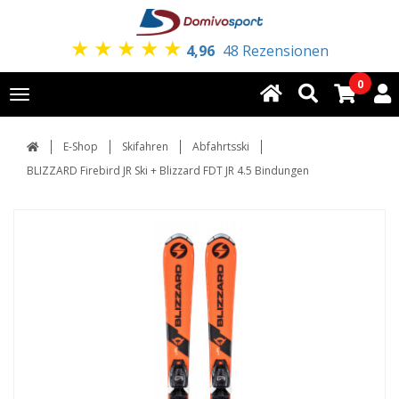
★
★
★
★
★
4,96
48 Rezensionen
0
Toggle
navigation
E-Shop
Skifahren
Abfahrtsski
BLIZZARD Firebird JR Ski + Blizzard FDT JR 4.5 Bindungen