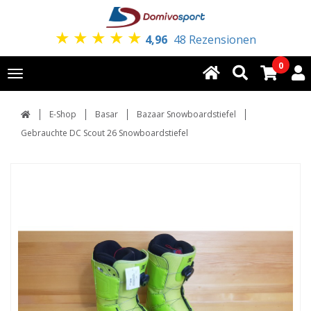
★
★
★
★
★
4,96
48 Rezensionen
0
Toggle
navigation
E-Shop
Basar
Bazaar Snowboardstiefel
Gebrauchte DC Scout 26 Snowboardstiefel