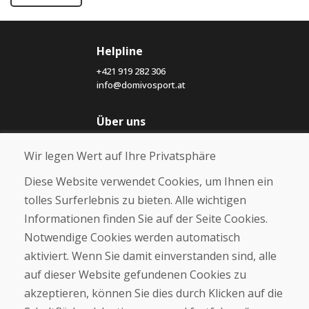
Helpline
+421 919 282 306
info@domivosport.at
Über uns
Blog
Wir legen Wert auf Ihre Privatsphäre
Über uns
Geschäft
Diese Website verwendet Cookies, um Ihnen ein
Kontakt
tolles Surferlebnis zu bieten. Alle wichtigen
Informationen finden Sie auf der Seite Cookies.
Kaufen
Notwendige Cookies werden automatisch
E-Shop
Geschäftsbedingungen
aktiviert. Wenn Sie damit einverstanden sind, alle
Transport
auf dieser Website gefundenen Cookies zu
Zahlung
akzeptieren, können Sie dies durch Klicken auf die
Beschwerde
Rückgabe und Umtausch von Waren