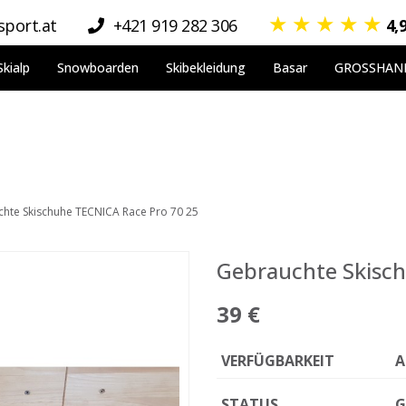
★
★
★
★
★
port.at
+421 919 282 306
4,
Skialp
Snowboarden
Skibekleidung
Basar
GROSSHAN
hte Skischuhe TECNICA Race Pro 70 25
Gebrauchte Skisch
39 €
VERFÜGBARKEIT
A
STATUS
G