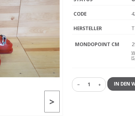
CODE
4
HERSTELLER
T
MONDOPOINT CM
2
W
I
IN DEN 
1
>