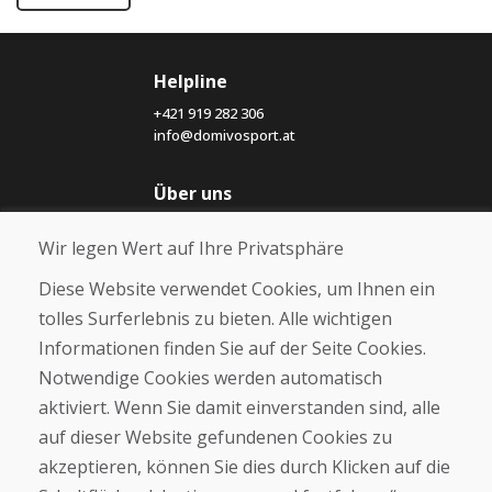
Helpline
+421 919 282 306
info@domivosport.at
Über uns
Blog
Wir legen Wert auf Ihre Privatsphäre
Über uns
Geschäft
Diese Website verwendet Cookies, um Ihnen ein
Kontakt
tolles Surferlebnis zu bieten. Alle wichtigen
Informationen finden Sie auf der Seite Cookies.
Kaufen
Notwendige Cookies werden automatisch
E-Shop
Geschäftsbedingungen
aktiviert. Wenn Sie damit einverstanden sind, alle
Transport
auf dieser Website gefundenen Cookies zu
Zahlung
akzeptieren, können Sie dies durch Klicken auf die
Beschwerde
Rückgabe und Umtausch von Waren