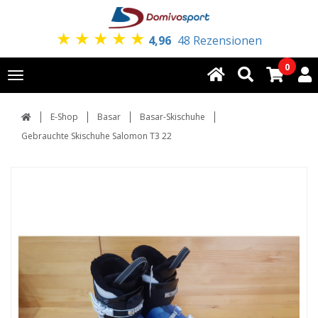
★
★
★
★
★
4,96
48 Rezensionen
0
Toggle
navigation
E-Shop
Basar
Basar-Skischuhe
Gebrauchte Skischuhe Salomon T3 22