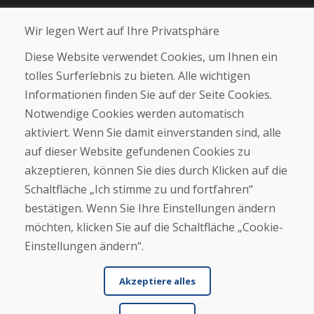
Blog
Wir legen Wert auf Ihre Privatsphäre
Über uns
Geschäft
Diese Website verwendet Cookies, um Ihnen ein
Kontakt
tolles Surferlebnis zu bieten. Alle wichtigen
Informationen finden Sie auf der Seite Cookies.
Kaufen
Notwendige Cookies werden automatisch
E-Shop
Geschäftsbedingungen
aktiviert. Wenn Sie damit einverstanden sind, alle
Transport
auf dieser Website gefundenen Cookies zu
Zahlung
akzeptieren, können Sie dies durch Klicken auf die
Beschwerde
Rückgabe und Umtausch von Waren
Schaltfläche „Ich stimme zu und fortfahren“
Schutz personenbezogener Daten
bestätigen. Wenn Sie Ihre Einstellungen ändern
Cookies
möchten, klicken Sie auf die Schaltfläche „Cookie-
Einstellungen ändern“.
Akzeptiere alles