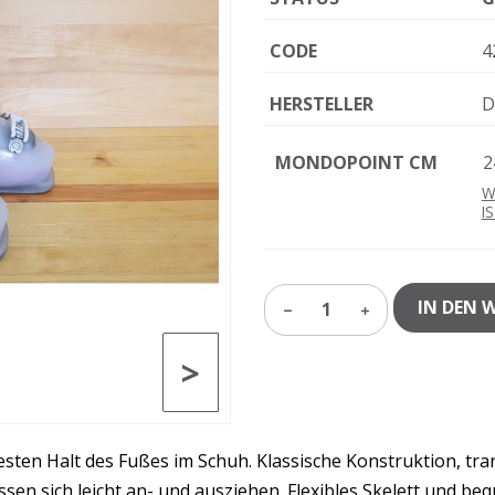
CODE
4
HERSTELLER
D
MONDOPOINT CM
2
W
I
IN DEN 
1
>
esten Halt des Fußes im Schuh. Klassische Konstruktion, tran
 lassen sich leicht an- und ausziehen. Flexibles Skelett und 