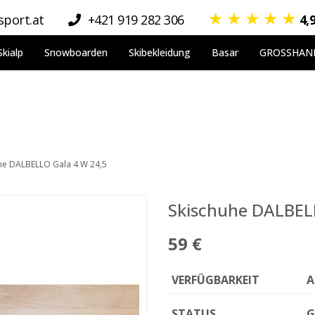
★
★
★
★
★
port.at
+421 919 282 306
4,
Skialp
Snowboarden
Skibekleidung
Basar
GROSSHAN
he DALBELLO Gala 4 W 24,5
Skischuhe DALBEL
59 €
VERFÜGBARKEIT
A
STATUS
G