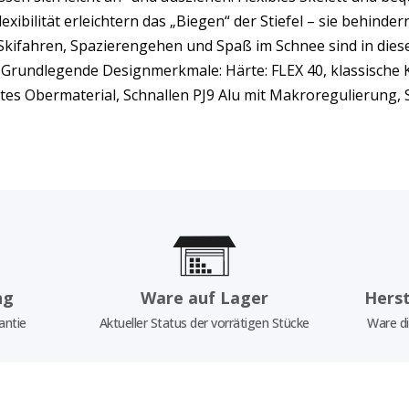
ibilität erleichtern das „Biegen“ der Stiefel – sie behinde
t. Skifahren, Spazierengehen und Spaß im Schnee sind in die
. Grundlegende Designmerkmale: Härte: FLEX 40, klassische 
iertes Obermaterial, Schnallen PJ9 Alu mit Makroregulierung,
ng
Ware auf Lager
Herst
antie
Aktueller Status der vorrätigen Stücke
Ware di