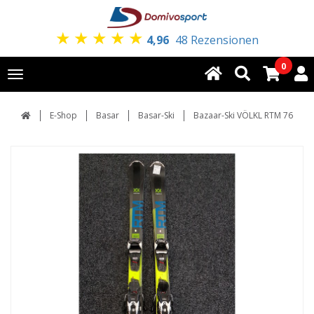
★
★
★
★
★
4,96
48 Rezensionen
0
Toggle
navigation
E-Shop
Basar
Basar-Ski
Bazaar-Ski VÖLKL RTM 76