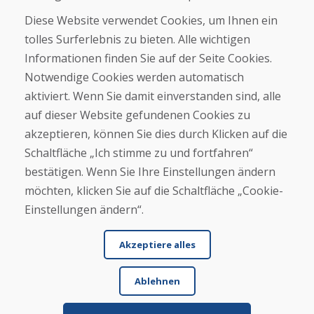
Geschäft
Diese Website verwendet Cookies, um Ihnen ein
Kontakt
tolles Surferlebnis zu bieten. Alle wichtigen
Informationen finden Sie auf der Seite Cookies.
Kaufen
Notwendige Cookies werden automatisch
E-Shop
Geschäftsbedingungen
aktiviert. Wenn Sie damit einverstanden sind, alle
Transport
auf dieser Website gefundenen Cookies zu
Zahlung
akzeptieren, können Sie dies durch Klicken auf die
Beschwerde
Rückgabe und Umtausch von Waren
Schaltfläche „Ich stimme zu und fortfahren“
Schutz personenbezogener Daten
bestätigen. Wenn Sie Ihre Einstellungen ändern
Cookies
möchten, klicken Sie auf die Schaltfläche „Cookie-
Einstellungen ändern“.
Akzeptiere alles
Ablehnen
© DOMIVOSPORT 2026, Alle Rechte vorbehalten
DUFEKSOFT
-
Website-Erstellung
,
Erstellung von E-Shops