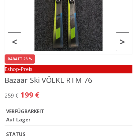
<
>
RABATT 23 %
Eshop-Preis
Bazaar-Ski VÖLKL RTM 76
199 €
259 €
VERFÜGBARKEIT
Auf Lager
STATUS