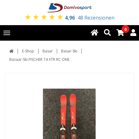
★
★
★
★
★
4,96
48 Rezensionen
0
Toggle
navigation
E-Shop
Basar
Basar-Ski
Bazaar-Ski FISCHER 74 XTR RC ONE