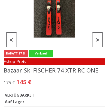
<
>
RABATT 17 %
Verkauf
Eshop-Preis
Bazaar-Ski FISCHER 74 XTR RC ONE
145 €
175 €
VERFÜGBARKEIT
Auf Lager