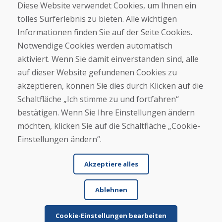
Diese Website verwendet Cookies, um Ihnen ein
Kontakt
tolles Surferlebnis zu bieten. Alle wichtigen
Informationen finden Sie auf der Seite Cookies.
Kaufen
Notwendige Cookies werden automatisch
E-Shop
Geschäftsbedingungen
aktiviert. Wenn Sie damit einverstanden sind, alle
Transport
auf dieser Website gefundenen Cookies zu
Zahlung
akzeptieren, können Sie dies durch Klicken auf die
Beschwerde
Rückgabe und Umtausch von Waren
Schaltfläche „Ich stimme zu und fortfahren“
Schutz personenbezogener Daten
bestätigen. Wenn Sie Ihre Einstellungen ändern
Cookies
möchten, klicken Sie auf die Schaltfläche „Cookie-
Einstellungen ändern“.
Akzeptiere alles
Ablehnen
© DOMIVOSPORT 2026, Alle Rechte vorbehalten
DUFEKSOFT
-
Website-Erstellung
,
Erstellung von E-Shops
Cookie-Einstellungen bearbeiten