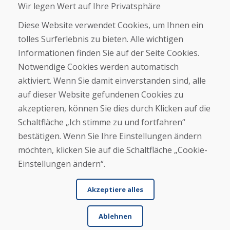
Wir legen Wert auf Ihre Privatsphäre
Über uns
Geschäft
Diese Website verwendet Cookies, um Ihnen ein
Kontakt
tolles Surferlebnis zu bieten. Alle wichtigen
Informationen finden Sie auf der Seite Cookies.
Kaufen
Notwendige Cookies werden automatisch
E-Shop
Geschäftsbedingungen
aktiviert. Wenn Sie damit einverstanden sind, alle
Transport
auf dieser Website gefundenen Cookies zu
Zahlung
akzeptieren, können Sie dies durch Klicken auf die
Beschwerde
Rückgabe und Umtausch von Waren
Schaltfläche „Ich stimme zu und fortfahren“
Schutz personenbezogener Daten
bestätigen. Wenn Sie Ihre Einstellungen ändern
Cookies
möchten, klicken Sie auf die Schaltfläche „Cookie-
Einstellungen ändern“.
Akzeptiere alles
Ablehnen
© DOMIVOSPORT 2026, Alle Rechte vorbehalten