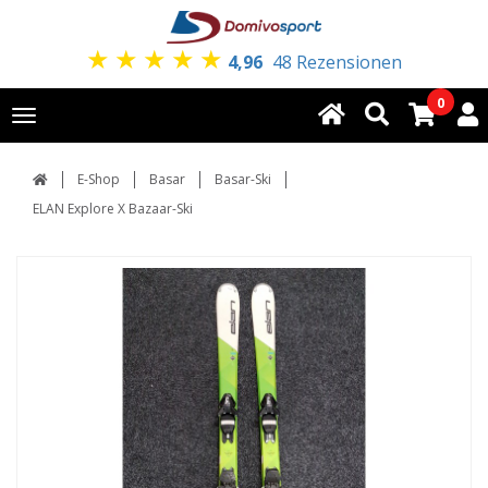
★
★
★
★
★
4,96
48 Rezensionen
0
Toggle
navigation
E-Shop
Basar
Basar-Ski
ELAN Explore X Bazaar-Ski